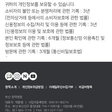
귀하의 개인정보를 보유할 수 있습니다.
소비자의 불만 또는 분쟁처리에 관한 기록 : 3년
(전자상거래 등에서의 소비자보호에 관한 법률)
신용정보의 수집/처리 및 이용 등에 관한 기록 : 3년
(신용정보의 이용 및 보호에 관한 법률)
본인 확인에 관한 기록 : 6개월 (정보통신망 이용촉진 및
정보보호 등에 관한 법률)
방문에 관한 기록 : 3개월 (통신비밀보호법)
`
청맥 소개
개인정보취급방침
이메일무단수집거부
비급여항목
부산 청맥병원
대표자 :
박용범
사업자등록번호 :
606-91-60274
주소 :
부산 부산진구 중앙대로 716-1
지하1층 ~ 지상6층 (부전동)
TEL :
051-804-1119
FAX :
051-337-1101